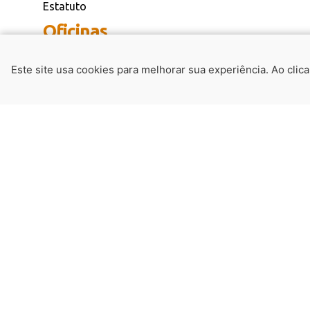
Estatuto
Oficinas
Oficina de Fotografia
Este site usa cookies para melhorar sua experiência. Ao clic
Oficina de Artesanato
Oficina de Música
Oficina de Cinema
Notícias Recentes