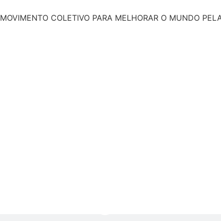
MOVIMENTO COLETIVO PARA MELHORAR O MUNDO PEL
Instituciona
Socioambie
Livraria do
Espaço Con