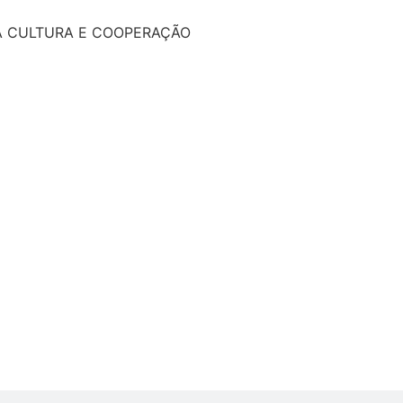
A CULTURA E COOPERAÇÃO
l
Educação
ntal
Notícia
 Cooperativi
febras
Asso