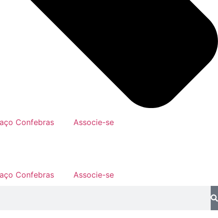
aço Confebras
Associe-se
aço Confebras
Associe-se