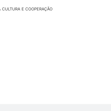
A CULTURA E COOPERAÇÃO
l
Educação
ntal
Notícia
 Cooperativi
febras
Asso