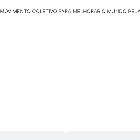
MOVIMENTO COLETIVO PARA MELHORAR O MUNDO PEL
Instituciona
Socioambie
Livraria do
Espaço Con